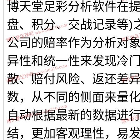
博天堂足彩分析软件在提
盘、积分、交战记录等)
博天堂足球网 www.btt310.com
博天堂足球网
公司的赔率作为分析对
异性和统一性来发现冷
博天堂足球网 www.btt310.com
博天堂足球网
散、赔付风险、返还差
数，从不同的侧面来量
博天堂足球网 www.btt310.com
博天堂足球网
自动根据最新的数据进
结，更加客观理性，易