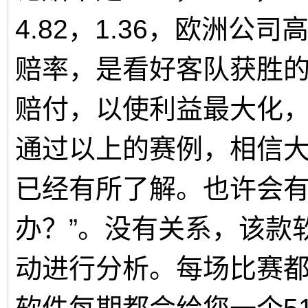
4.82，1.36，欧洲
赔率，是看好客队获胜
赔付，以使利益最大化，
通过以上的赛例，相信大
已经有所了解。也许会有
办？”。没有关系，该款
动进行分析。每场比赛