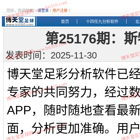
博天堂足球网 www.btt310.com
博天堂足球网
您好，欢迎回来！
请登录
丨
用户注册
丨
首页
十四任九分析软件
北
第25176期
博天堂足球网 www.btt310.com
博天堂足球网
发表时间：2025-11-30
博天堂足彩分析软件已
博天堂足球网 www.btt310.com
博天堂足球网
专家的共同努力，经过
APP，随时随地查看最
博天堂足球网 www.btt310.com
博天堂足球网
面，分析更加准确。用