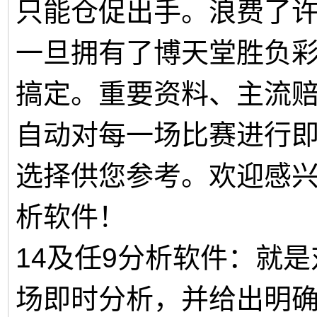
只能仓促出手。浪费了
一旦拥有了博天堂胜负
搞定。重要资料、主流
自动对每一场比赛进行
选择供您参考。欢迎感
析软件！
14及任9分析软件：就
场即时分析，并给出明确