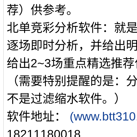
荐）供参考。
北单竞彩分析软件：就
逐场即时分析，并给出
给出2~3场重点精选推
（需要特别提醒的是：
不是过滤缩水软件。）
软件地址：
(www.btt31
18211180018