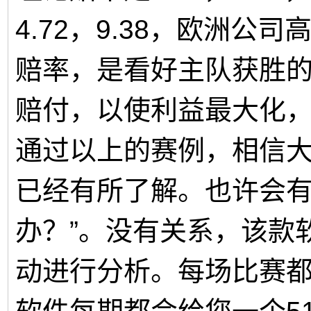
4.72，9.38，欧洲
赔率，是看好主队获胜
赔付，以使利益最大化，
通过以上的赛例，相信大
已经有所了解。也许会有
办？”。没有关系，该款
动进行分析。每场比赛