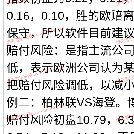
0.16，0.10，胜的
博天堂足球网 www.btt310.com
博天堂足球网
保守，所以软件目前建议
赔付风险：是指主流公
低，表示欧洲公司认为
博天堂足球网 www.btt310.com
博天堂足球网
把赔付风险调低，以减
例二：柏林联VS海登。
博天堂足球网 www.btt310.com
博天堂足球网
赔付风险初盘10.79，6.