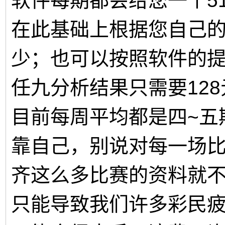
软件每期都会给您一个5
在此基础上根据您自己
少；也可以按照软件的提
任九分析结果只需要128
目前每周平均都是四~五
靠自己，别说对每一场
齐这么多比赛的资料就
只能导致我们许多彩民