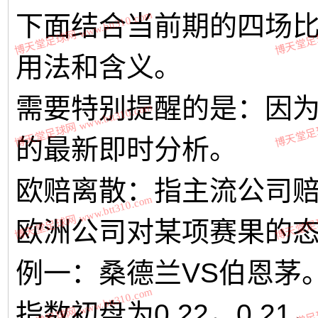
博天堂足球网 www.btt310.com
博天堂足球网
下面结合当前期的四场
用法和含义。
需要特别提醒的是：因
博天堂足球网 www.btt310.com
博天堂足球网
的最新即时分析。
欧赔离散：指主流公司
博天堂足球网 www.btt310.com
博天堂足球网
欧洲公司对某项赛果的
例一：桑德兰VS伯恩茅
博天堂足球网 www.btt310.com
博天堂足球网
指数初盘为0.22，0.21