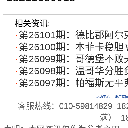
相关资讯:
第26101期：德比郡阿
第26100期：本菲卡稳
第26099期：哥德堡不
第26098期：温哥华分
第26097期：帕福斯无
帮助中心
账户充
客服热线：010-59814829 18
满） 1