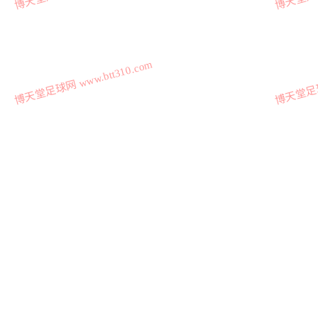
博天堂足球网 www.btt310.com
博天堂足球网