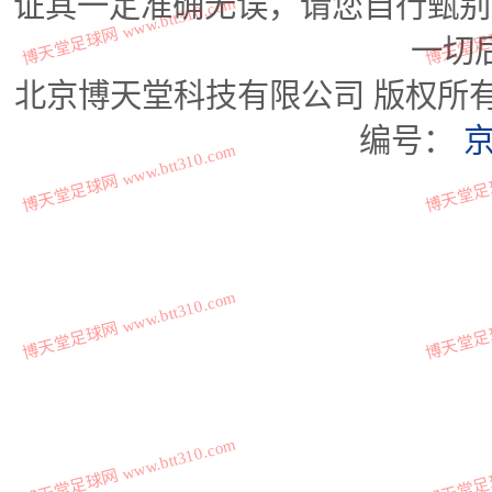
证其一定准确无误，请您自行甄别
博天堂足球网 www.btt310.com
博天堂足球网
一切
北京博天堂科技有限公司 版权所有
编号：
京
博天堂足球网 www.btt310.com
博天堂足球网
博天堂足球网 www.btt310.com
博天堂足球网
博天堂足球网 www.btt310.com
博天堂足球网