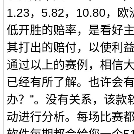
1.23，5.82，10.
低开胜的赔率，是看好
其打出的赔付，以使利益
通过以上的赛例，相信大
已经有所了解。也许会有
办？”。没有关系，该款
动进行分析。每场比赛