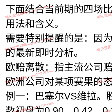
博天堂足球网 www.btt310.com
博天堂足球网
下面结合当前期的四场
用法和含义。
需要特别提醒的是：因
博天堂足球网 www.btt310.com
博天堂足球网
的最新即时分析。
欧赔离散：指主流公司
博天堂足球网 www.btt310.com
博天堂足球网
欧洲公司对某项赛果的
例一：巴塞尔VS维拉。
博天堂足球网 www.btt310.com
博天堂足球网
数初盘为0.90，0.42，