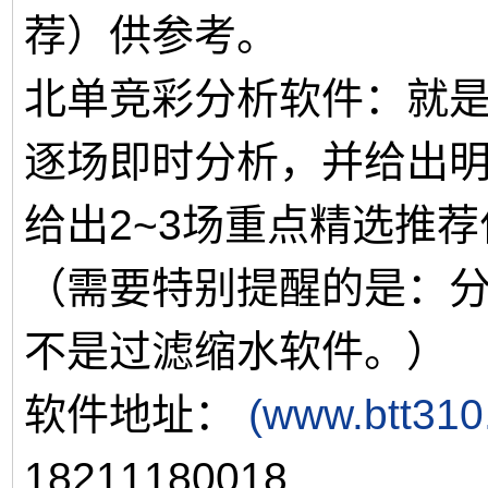
荐）供参考。
北单竞彩分析软件：就
逐场即时分析，并给出
给出2~3场重点精选推
（需要特别提醒的是：
不是过滤缩水软件。）
软件地址：
(www.btt31
18211180018