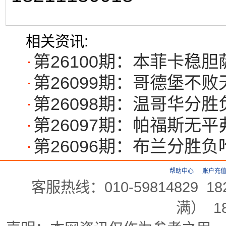
相关资讯:
第26100期：本菲卡稳
第26099期：哥德堡不
第26098期：温哥华分
第26097期：帕福斯无
第26096期：布兰分胜
帮助中心
账户充
客服热线：010-59814829 18
满） 1