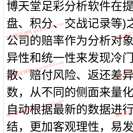
博天堂足彩分析软件在提
盘、积分、交战记录等)
博天堂足球网 www.btt310.com
博天堂足球网
公司的赔率作为分析对
异性和统一性来发现冷
博天堂足球网 www.btt310.com
博天堂足球网
散、赔付风险、返还差
数，从不同的侧面来量
博天堂足球网 www.btt310.com
博天堂足球网
自动根据最新的数据进
结，更加客观理性，易