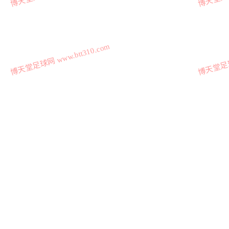
博天堂足球网 www.btt310.com
博天堂足球网