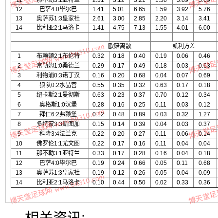
11
那不勒3:1亚特兰
2.31
3.12
3.21
1.58
3.89
5.69
12
巴萨4:0毕尔巴
1.41
5.01
6.65
1.59
3.92
5.76
13
奥萨苏1:3皇家社
2.61
3.00
2.85
2.20
3.14
3.41
14
比利亚2:1马洛卡
1.41
4.75
7.13
1.55
4.01
6.00
博天堂足球网 www.btt310.com
博天堂足球网
欧赔离散
凯利方差
1
布赖顿2:1布伦特
0.32
0.18
0.40
0.19
0.06
0.46
2
富勒姆1:0桑德兰
0.29
0.17
0.49
0.18
0.03
0.63
3
利物浦0:3诺丁汉
0.16
0.20
0.68
0.04
0.07
0.69
4
狼队0:2水晶宫
0.55
0.35
0.32
0.63
0.17
0.18
5
纽卡斯2:1曼彻斯
0.63
0.23
0.37
0.70
0.12
0.34
6
奥格斯1:0汉堡
0.28
0.16
0.25
0.11
0.03
0.12
博天堂足球网 www.btt310.com
博天堂足球网
7
拜仁6:2弗赖堡
0.12
0.48
0.89
0.03
0.32
1.27
8
多特蒙3:3斯图加
0.15
0.14
0.39
0.04
0.03
0.37
9
科隆3:4法兰克
0.22
0.20
0.27
0.11
0.06
0.14
10
佛罗伦1:1尤文图
0.22
0.17
0.16
0.11
0.04
0.04
11
那不勒3:1亚特兰
0.33
0.17
0.28
0.16
0.04
0.18
12
巴萨4:0毕尔巴
0.19
0.24
0.66
0.05
0.11
0.68
13
奥萨苏1:3皇家社
0.19
0.12
0.26
0.05
0.04
0.09
博天堂足球网 www.btt310.com
博天堂足球网
14
比利亚2:1马洛卡
0.10
0.44
0.50
0.02
0.33
0.36
相关资讯: