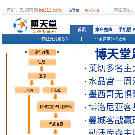
您好，欢迎来到
btt310.com
客服热线：01
请登录
丨
用户注册
首页
账户充值
手机版-
|
十四任九分析软件
北单竞足分析软件
博天堂
莱切多名主
水晶宫一周
墨西哥无惧
博洛尼亚客
曼城客战赢
勒沃库森主