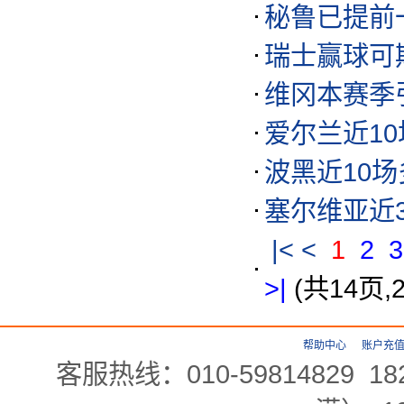
秘鲁已提前
瑞士赢球可
维冈本赛季
爱尔兰近1
波黑近10
塞尔维亚近
|<
<
1
2
3
>|
(共14页,
帮助中心
账户充
客服热线：010-59814829 18