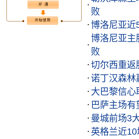
败
博洛尼亚近
博洛尼亚主
败
切尔西重返
诺丁汉森林
大巴黎信心
巴萨主场有
曼城前场3
英格兰近10