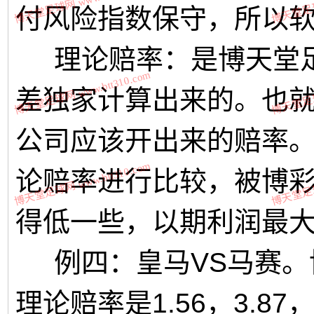
博天堂足球网 www.btt310.com
博天堂足球网
付风险指数保守，所以软
理论赔率：是博天堂足
博天堂足球网 www.btt310.com
博天堂足球网
差独家计算出来的。也
公司应该开出来的赔率
博天堂足球网 www.btt310.com
博天堂足球网
论赔率进行比较，被博
得低一些，以期利润最
例四：皇马VS马赛。
理论赔率是1.56，3.87