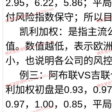
2.95，6.22，5.8
博天堂足球网 www.btt310.com
博天堂足球网
付风险指数保守；所以目
凯利加权：是指主流公
博天堂足球网 www.btt310.com
博天堂足球网
值。数值越低，表示欧
小，也说明各公司的风
例三：阿布联VS吉联
博天堂足球网 www.btt310.com
博天堂足球网
利加权初盘是0.93，0.
0.97，1.00，0.8