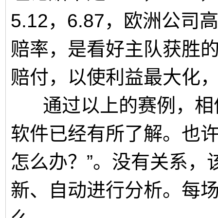
5.12，6.87，欧洲
赔率，是看好主队获胜
赔付，以使利益最大化，
通过以上的赛例，相信
软件已经有所了解。也许
怎么办？”。没有关系，
新、自动进行分析。每