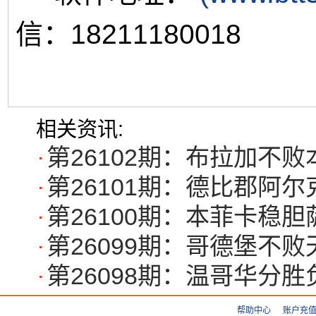
信：18211180018
相关资讯:
第26102期：布拉加不
第26101期：德比郡阿
第26100期：本菲卡稳
第26099期：哥德堡不
第26098期：温哥华分
帮助中心
账户充