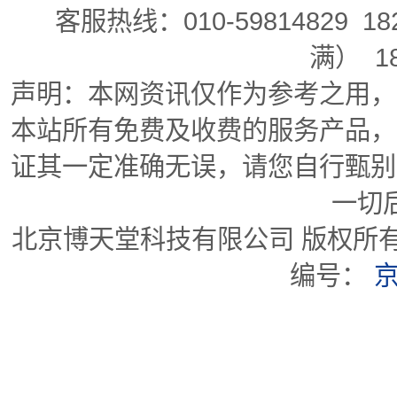
客服热线：010-59814829 18
满） 1
声明：本网资讯仅作为参考之用，
本站所有免费及收费的服务产品，
证其一定准确无误，请您自行甄别
一切
北京博天堂科技有限公司 版权所有
编号：
京