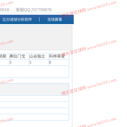
10.com
博天堂足球网 www.btt310.com
0018
客服QQ:707799878
比分进球分析软件
完场赛事
10.com
博天堂足球网 www.btt310.com
努斯
弗拉门戈
山谷独立
科林蒂安
3
3
0
10.com
博天堂足球网 www.btt310.com
10.com
博天堂足球网 www.btt310.com