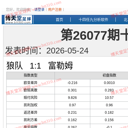
博天堂足球网 www.btt310.com
博天堂足球网
您好，欢迎回来！
请登录
丨
用户注册
丨
首页
十四任九分析软件
北
第26077期
博天堂足球网 www.btt310.com
博天堂足球网
发表时间：2026-05-24
狼队 1:1 富勒姆
指数类型
初盘指数
博天堂足球网 www.btt310.com
博天堂足球网
欧亚差异
-0.216
0.0010
欧赔离散
0.301
0.283
赔付风险
9.826
10.57
凯利加权
0.97
0.96
返还差异
0.231
0.182
博天堂足球网 www.btt310.com
博天堂足球网
凯利方差
0.162
0.156
盈亏指数
0.267
-0.1